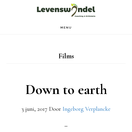
Door
Spring
naar
naar
de
de
MENU
hoofd
voettekst
inhoud
Films
Down to earth
3 juni, 2017
Door
Ingeborg Verplancke