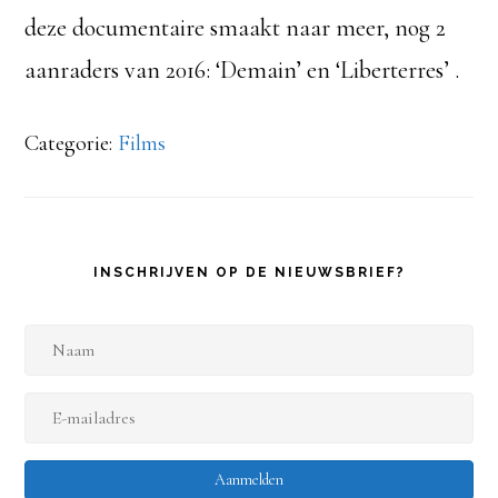
deze documentaire smaakt naar meer, nog 2
aanraders van 2016: ‘Demain’ en ‘Liberterres’ .
Categorie:
Films
INSCHRIJVEN OP DE NIEUWSBRIEF?
N
a
E
a
-
m
Aanmelden
m