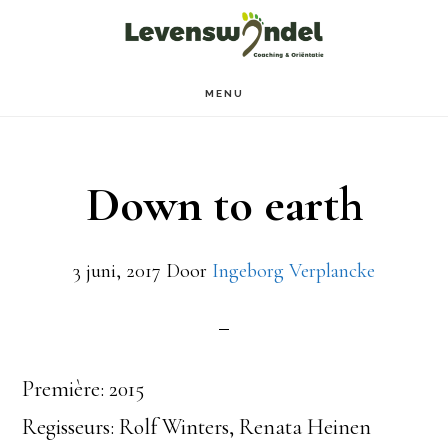
Door
Spring
naar
naar
de
de
MENU
hoofd
voettekst
inhoud
Down to earth
3 juni, 2017
Door
Ingeborg Verplancke
Première: 2015
Regisseurs: Rolf Winters, Renata Heinen