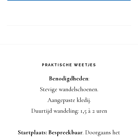
a
i
l
a
Footer
d
PRAKTISCHE WEETJES
r
Benodigdheden
:
e
Stevige wandelschoenen.
s
Aangepaste kledij.
Duurtijd wandeling: 1,5 à 2 uren
Startplaats: Bespreekbaar
. Doorgaans het