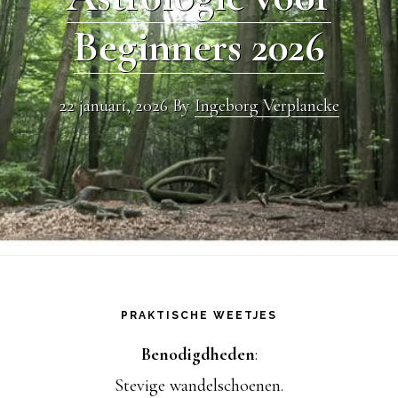
Beginners 2026
22 januari, 2026
By
Ingeborg Verplancke
Footer
PRAKTISCHE WEETJES
Benodigdheden
:
Stevige wandelschoenen.