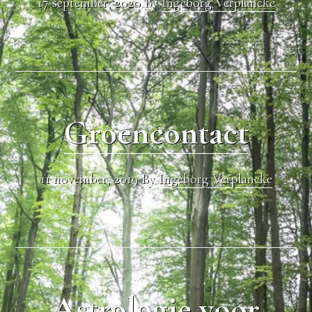
17 september, 2020
By
Ingeborg Verplancke
Groencontact
11 november, 2019
By
Ingeborg Verplancke
Astrologie voor