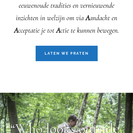
eeuwenoude tradities en vernieuwende
inzichten in welzijn om via
A
andacht en
A
cceptatie je tot
A
ctie te kunnen bewegen.
LATEN WE PRATEN
“Who looks outside,