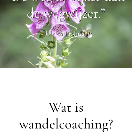
de wegwijzer.”
~ Ulrich Libbrecht
Wat is
wandelcoaching?