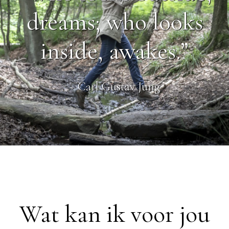
dreams; who looks
inside, awakes.”
~ Carl Gustav Jung
Wat kan ik voor jou