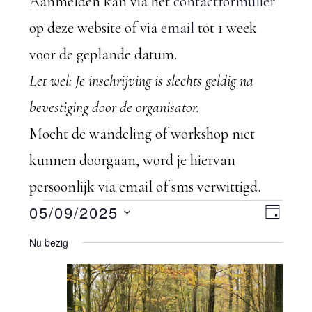
Aanmelden kan via het
contactformulier
op deze website of via
email
tot 1 week
voor de geplande datum.
Let wel: Je inschrijving is slechts geldig na
bevestiging door de organisator.
Mocht de wandeling of workshop niet
kunnen doorgaan, word je hiervan
persoonlijk via email of sms verwittigd.
Evenementen
W
05/09/2025
E
D
S
A
v
Nu bezig
e
in
G
e
e
e
5
l
n