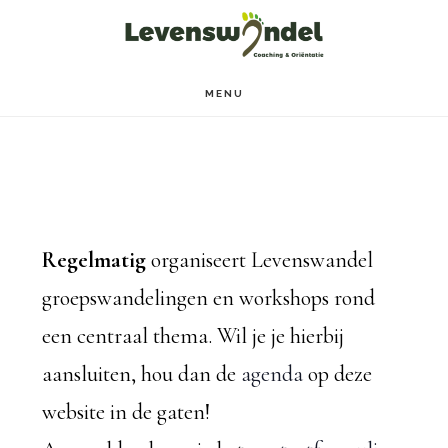
Door
Spring
naar
naar
de
de
MENU
hoofd
voettekst
inhoud
Regelmatig
organiseert Levenswandel
groepswandelingen en workshops rond
een centraal thema. Wil je je hierbij
aansluiten, hou dan de
agenda
op deze
website in de gaten!