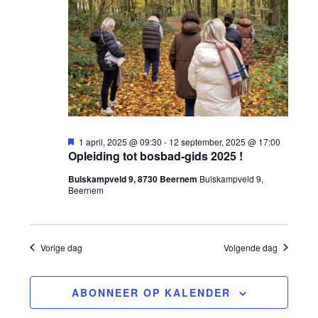
r
e
september,
e
c
g
m
2025
t
a
e
e
v
n
e
r
t
U
e
1 april, 2025 @ 09:30
-
12 september, 2025 @ 17:00
i
Opleiding tot bosbad-gids 2025 !
e
t
w
g
n
Bulskampveld 9, 8730 Beernem
Bulskampveld 9,
e
e
Beernem
l
e
i
n
n
c
e
h
t
d
Vorige dag
Volgende dag
a
r
a
v
g
ABONNEER OP KALENDER
t