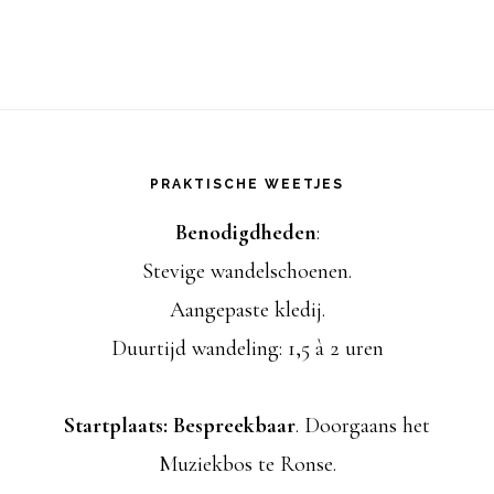
i
a
u
m
v
g
.
e
a
Footer
n
t
PRAKTISCHE WEETJES
n
i
Benodigdheden
:
a
Stevige wandelschoenen.
e
v
Aangepaste kledij.
i
Duurtijd wandeling: 1,5 à 2 uren
g
Startplaats: Bespreekbaar
. Doorgaans het
a
Muziekbos te Ronse.
t