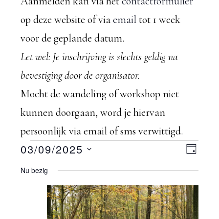
Aanmelden kan via het
contactformulier
op deze website of via
email
tot 1 week
voor de geplande datum.
Let wel: Je inschrijving is slechts geldig na
bevestiging door de organisator.
Mocht de wandeling of workshop niet
kunnen doorgaan, word je hiervan
persoonlijk via email of sms verwittigd.
Evenementen
W
03/09/2025
E
D
S
A
v
Nu bezig
e
in
G
e
e
e
3
l
n