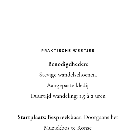
i
a
u
m
v
g
.
e
a
Footer
n
t
PRAKTISCHE WEETJES
n
i
Benodigdheden
:
a
Stevige wandelschoenen.
e
v
Aangepaste kledij.
i
Duurtijd wandeling: 1,5 à 2 uren
g
Startplaats: Bespreekbaar
. Doorgaans het
a
Muziekbos te Ronse.
t