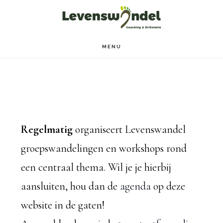
Door
Spring
naar
naar
de
de
MENU
hoofd
voettekst
inhoud
Regelmatig
organiseert Levenswandel
groepswandelingen en workshops rond
een centraal thema. Wil je je hierbij
aansluiten, hou dan de
agenda
op deze
website in de gaten!