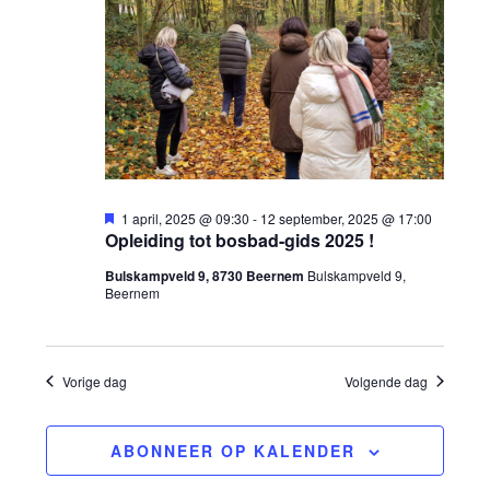
r
e
september,
e
c
g
m
2025
t
a
e
e
v
n
e
r
t
U
e
1 april, 2025 @ 09:30
-
12 september, 2025 @ 17:00
i
Opleiding tot bosbad-gids 2025 !
e
t
w
g
n
Bulskampveld 9, 8730 Beernem
Bulskampveld 9,
e
e
Beernem
l
e
i
n
n
c
e
h
t
d
Vorige dag
Volgende dag
a
r
a
v
g
ABONNEER OP KALENDER
t