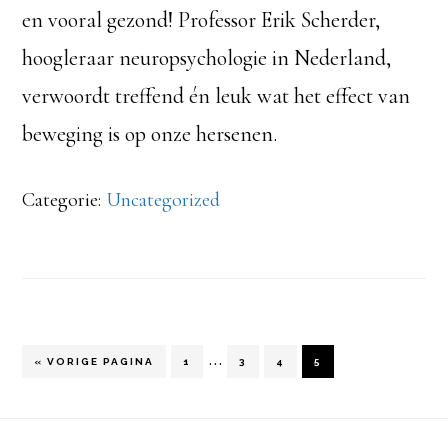
en vooral gezond! Professor Erik Scherder,
hoogleraar neuropsychologie in Nederland,
verwoordt treffend én leuk wat het effect van
beweging is op onze hersenen.
Categorie:
Uncategorized
Interim
…
GA
PAGINA
PAGINA
PAGINA
PAGINA
«
VORIGE PAGINA
1
3
4
5
NAAR
pagina's
Footer
zijn