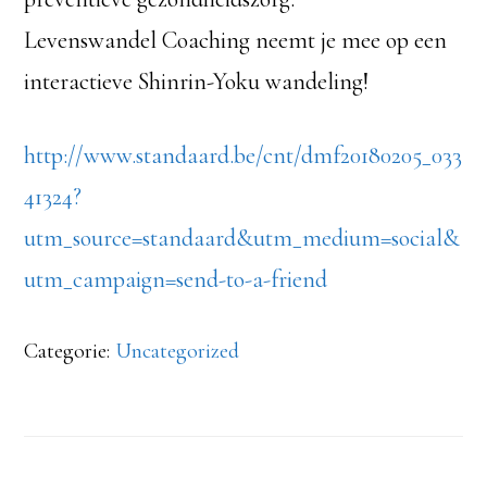
Levenswandel Coaching neemt je mee op een
interactieve Shinrin-Yoku wandeling!
http://www.standaard.be/cnt/dmf20180205_033
41324?
utm_source=standaard&utm_medium=social&
utm_campaign=send-to-a-friend
Categorie:
Uncategorized