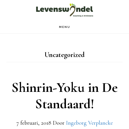
Door
Spring
naar
naar
de
de
MENU
hoofd
voettekst
inhoud
Uncategorized
Shinrin-Yoku in De
Standaard!
7 februari, 2018
Door
Ingeborg Verplancke