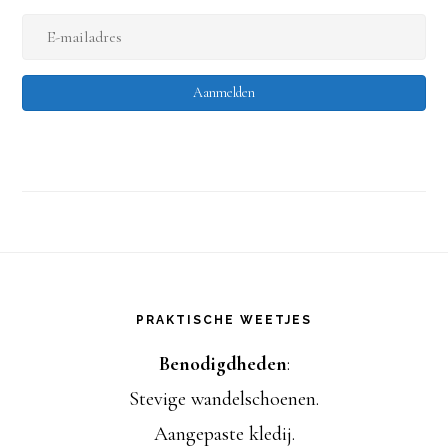
a
E
a
-
m
Aanmelden
m
a
i
l
a
Footer
d
PRAKTISCHE WEETJES
r
Benodigdheden
:
e
Stevige wandelschoenen.
s
Aangepaste kledij.