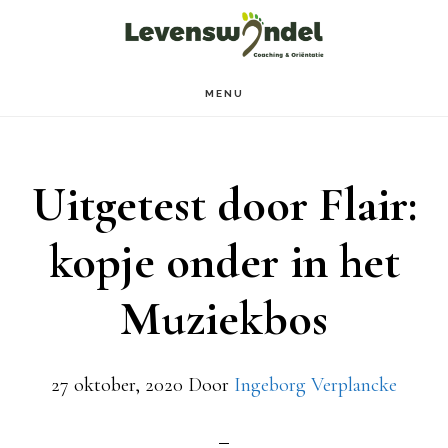
Door
Spring
naar
naar
de
de
MENU
hoofd
voettekst
inhoud
Uitgetest door Flair:
kopje onder in het
Muziekbos
27 oktober, 2020
Door
Ingeborg Verplancke