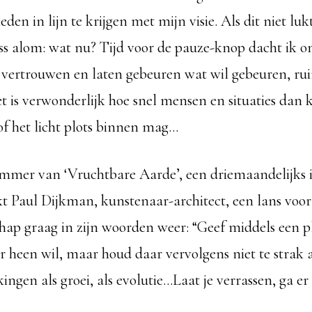
en in lijn te krijgen met mijn visie. Als dit niet lukt,
ss alom: wat nu? Tijd voor de pauze-knop dacht ik on
vertrouwen en laten gebeuren wat wil gebeuren, rui
t is verwonderlijk hoe snel mensen en situaties dan
of het licht plots binnen mag…
mmer van ‘Vruchtbare Aarde’, een driemaandelijks 
ekt Paul Dijkman, kunstenaar-architect, een lans voor
chap graag in zijn woorden weer: “Geef middels een p
r heen wil, maar houd daar vervolgens niet te strak a
ngen als groei, als evolutie…Laat je verrassen, ga er