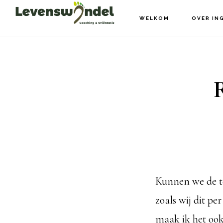
Door
Spring
WELKOM
OVER IN
naar
naar
de
de
hoofd
voettekst
inhoud
Kunnen we de te
zoals wij dit pe
maak ik het ook