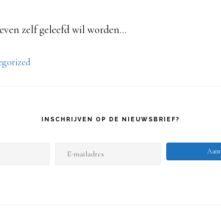
leven zelf geleefd wil worden…
egorized
INSCHRIJVEN OP DE NIEUWSBRIEF?
E
Aanm
-
m
a