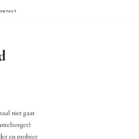
ONTACT
d
aal niet gaat
mantelzorger)
der en probeer