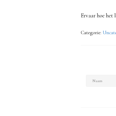
Ervaar hoe het 
Categorie:
Uncat
N
a
a
m