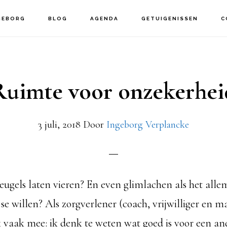
GEBORG
BLOG
AGENDA
GETUIGENISSEN
C
Ruimte voor onzekerhei
3 juli, 2018
Door
Ingeborg Verplancke
ugels laten vieren? En even glimlachen als het allem
r se willen? Als zorgverlener (coach, vrijwilliger en 
 vaak mee: ik denk te weten wat goed is voor een an