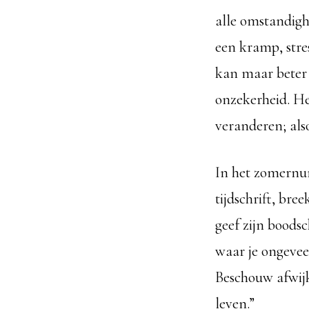
alle omstandighed
een kramp, stre
kan maar beter 
onzekerheid. He
veranderen; als
In het zomernu
tijdschrift, bre
geef zijn boods
waar je ongevee
Beschouw afwijki
leven.”