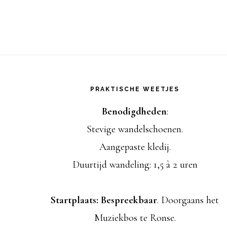
Footer
PRAKTISCHE WEETJES
Benodigdheden
:
Stevige wandelschoenen.
Aangepaste kledij.
Duurtijd wandeling: 1,5 à 2 uren
Startplaats: Bespreekbaar
. Doorgaans het
Muziekbos te Ronse.