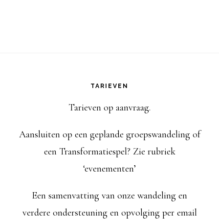
i
l
a
d
r
TARIEVEN
e
Tarieven op aanvraag.
s
Aansluiten op een geplande groepswandeling of
een Transformatiespel? Zie rubriek
‘evenementen’
Een samenvatting van onze wandeling en
verdere ondersteuning en opvolging per email