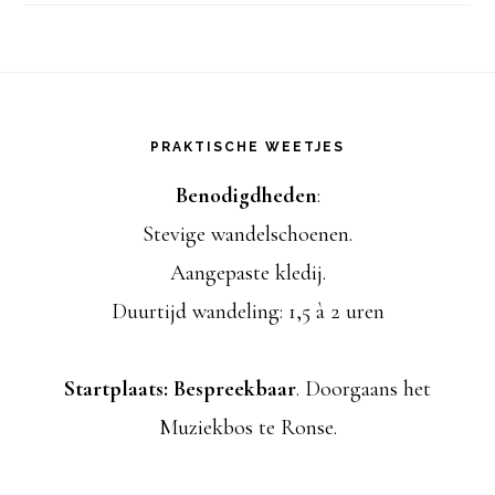
l
a
Footer
d
PRAKTISCHE WEETJES
r
Benodigdheden
:
e
Stevige wandelschoenen.
s
Aangepaste kledij.
Duurtijd wandeling: 1,5 à 2 uren
Startplaats: Bespreekbaar
. Doorgaans het
Muziekbos te Ronse.