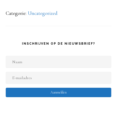
Categorie:
Uncategorized
INSCHRIJVEN OP DE NIEUWSBRIEF?
N
a
E
a
-
m
Aanmelden
m
a
i