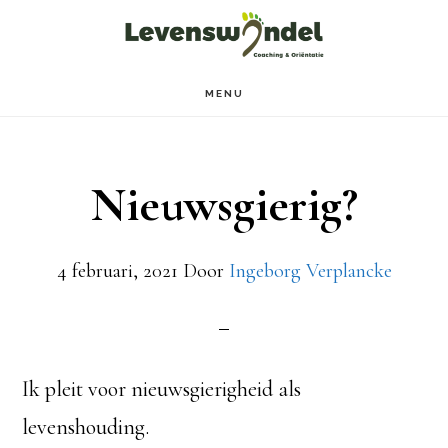
Door
Spring
naar
naar
de
de
MENU
hoofd
voettekst
inhoud
Nieuwsgierig?
4 februari, 2021
Door
Ingeborg Verplancke
Ik pleit voor nieuwsgierigheid als
levenshouding.