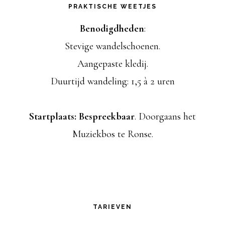
PRAKTISCHE WEETJES
r
Benodigdheden
:
e
Stevige wandelschoenen.
s
Aangepaste kledij.
Duurtijd wandeling: 1,5 à 2 uren
Startplaats: Bespreekbaar
. Doorgaans het
Muziekbos te Ronse.
TARIEVEN