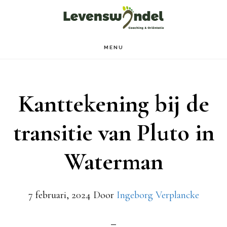
Door
Spring
naar
naar
de
de
MENU
hoofd
voettekst
inhoud
Kanttekening bij de
transitie van Pluto in
Waterman
7 februari, 2024
Door
Ingeborg Verplancke