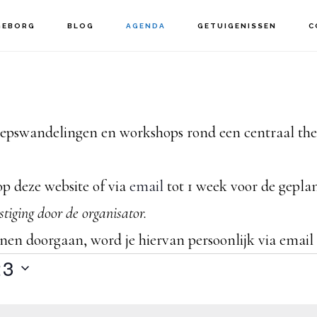
GEBORG
BLOG
AGENDA
GETUIGENISSEN
C
pswandelingen en workshops rond een centraal thema
p deze website of via
email
tot 1 week voor de gepla
estiging door de organisator.
n doorgaan, word je hiervan persoonlijk via email o
23