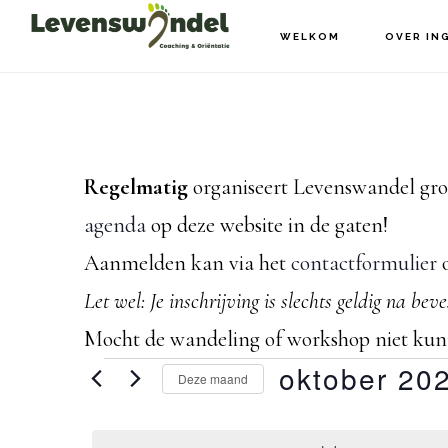
Door
Spring
WELKOM
OVER IN
naar
naar
de
de
hoofd
voettekst
inhoud
Regelmatig
organiseert Levenswandel groe
agenda
op deze website in de gaten!
Aanmelden kan via het
contactformulier
o
Let wel: Je inschrijving is slechts geldig na bev
Mocht de wandeling of workshop niet kunne
Evenementen
oktober 20
Deze maand
S