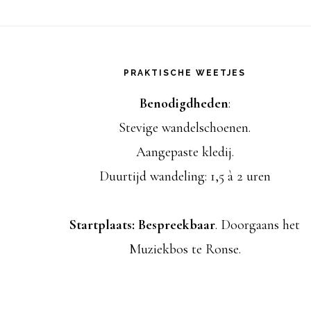
,
,
,
Footer
PRAKTISCHE WEETJES
Benodigdheden
:
Stevige wandelschoenen.
Aangepaste kledij.
Duurtijd wandeling: 1,5 à 2 uren
Startplaats: Bespreekbaar
. Doorgaans het
Muziekbos te Ronse.