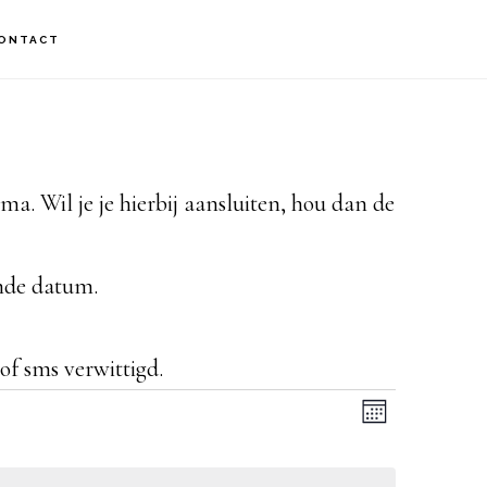
ONTACT
. Wil je je hierbij aansluiten, hou dan de
nde datum.
f sms verwittigd.
W
E
M
v
A
e
A