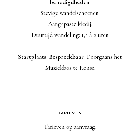
Benodigdheden
:
a
Stevige wandelschoenen.
t
Aangepaste kledij.
i
Duurtijd wandeling: 1,5 à 2 uren
e
Startplaats: Bespreekbaar
. Doorgaans het
Muziekbos te Ronse.
TARIEVEN
Tarieven op aanvraag.