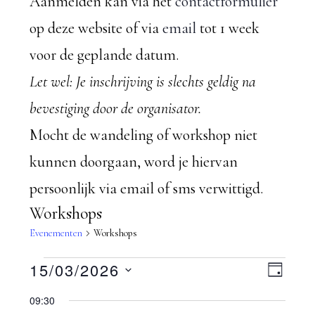
Aanmelden kan via het
contactformulier
op deze website of via
email
tot 1 week
voor de geplande datum.
Let wel: Je inschrijving is slechts geldig na
bevestiging door de organisator.
Mocht de wandeling of workshop niet
kunnen doorgaan, word je hiervan
persoonlijk via email of sms verwittigd.
Workshops
Evenementen
Workshops
Evenementen
W
15/03/2026
E
D
S
A
v
in
09:30
e
G