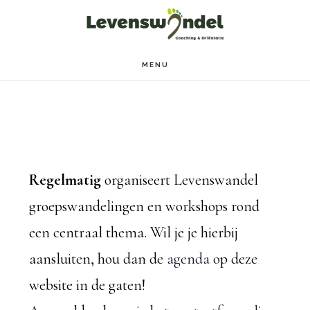
Door
Spring
naar
naar
de
de
MENU
hoofd
voettekst
inhoud
Regelmatig
organiseert Levenswandel
groepswandelingen en workshops rond
een centraal thema. Wil je je hierbij
aansluiten, hou dan de
agenda
op deze
website in de gaten!