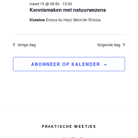
r
maart 15 @ 09:30
-
13:00
a
Kennismaken met natuurwezens
v
g
t
Kluisbos
Enclus du Haut, Mont de l'Enclus
i
a
u
m
v
g
Vorige dag
Volgende dag
.
e
a
ABONNEER OP KALENDER
n
t
n
i
a
e
v
Footer
i
PRAKTISCHE WEETJES
g