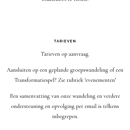
e
i
n
g
a
t
TARIEVEN
t
e
Tarieven op aanvraag.
i
n
e
Aansluiten op een geplande groepswandeling of een
Transformatiespel? Zie rubriek ‘evenementen’
Een samenvatting van onze wandeling en verdere
ondersteuning en opvolging per email is telkens
inbegrepen.