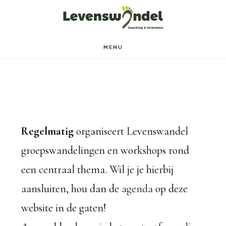
Door
Spring
naar
naar
de
de
MENU
hoofd
voettekst
inhoud
Regelmatig
organiseert Levenswandel
groepswandelingen en workshops rond
een centraal thema. Wil je je hierbij
aansluiten, hou dan de
agenda
op deze
website in de gaten!