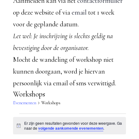
Aanmelden kan via het
contactformulier
op deze website of via
email
tot 1 week
voor de geplande datum.
Let wel: Je inschrijving is slechts geldig na
bevestiging door de organisator.
Mocht de wandeling of workshop niet
kunnen doorgaan, word je hiervan
persoonlijk via email of sms verwittigd.
Workshops
Evenementen
Workshops
Evenementen
Er zijn geen resultaten gevonden voor deze weergave. Ga
B
naar de
volgende aankomende evenementen
.
e
r