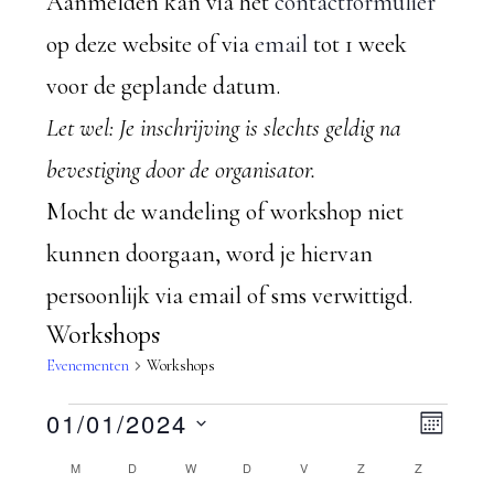
Aanmelden kan via het
contactformulier
op deze website of via
email
tot 1 week
voor de geplande datum.
Let wel: Je inschrijving is slechts geldig na
bevestiging door de organisator.
Mocht de wandeling of workshop niet
kunnen doorgaan, word je hiervan
persoonlijk via email of sms verwittigd.
Workshops
Evenementen
Workshops
Evenementen
W
01/01/2024
E
M
S
A
v
K
M
MAANDAG
D
DINSDAG
W
WOENSDAG
D
DONDERDAG
V
VRIJDAG
Z
ZATERDAG
Z
ZONDAG
e
A