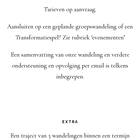
a
Tarieven op aanvraag.
t
t
e
Aansluiten op een geplande groepswandeling of een
i
Transformatiespel? Zie rubriek ‘evenementen’
n
e
Een samenvatting van onze wandeling en verdere
ondersteuning en opvolging per email is telkens
inbegrepen.
EXTRA
Een traject van 3 wandelingen binnen een termijn