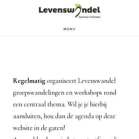
Door
Spring
naar
naar
de
de
MENU
hoofd
voettekst
inhoud
Regelmatig
organiseert Levenswandel
groepswandelingen en workshops rond
een centraal thema. Wil je je hierbij
aansluiten, hou dan de
agenda
op deze
website in de gaten!