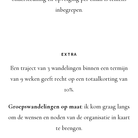
a
inbegrepen.
t
i
e
EXTRA
Een traject van 3 wandelingen binnen een termijn
van 9 weken geeft recht op een totaalkorting van
10%.
Groepswandelingen op maat
: ik kom graag langs
om de wensen en noden van de organisatie in kaart
te brengen.