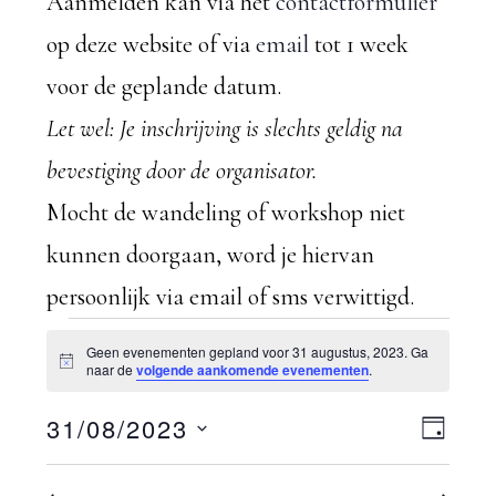
Aanmelden kan via het
contactformulier
op deze website of via
email
tot 1 week
voor de geplande datum.
Let wel: Je inschrijving is slechts geldig na
bevestiging door de organisator.
Mocht de wandeling of workshop niet
kunnen doorgaan, word je hiervan
persoonlijk via email of sms verwittigd.
Evenementen
Geen evenementen gepland voor 31 augustus, 2023. Ga
B
naar de
volgende aankomende evenementen
.
e
in
r
W
31/08/2023
E
i
D
c
31
h
S
A
v
t
e