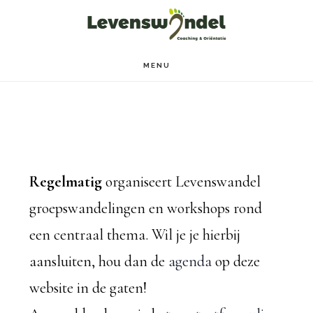
Door
Spring
naar
naar
de
de
MENU
hoofd
voettekst
inhoud
Regelmatig
organiseert Levenswandel
groepswandelingen en workshops rond
een centraal thema. Wil je je hierbij
aansluiten, hou dan de
agenda
op deze
website in de gaten!