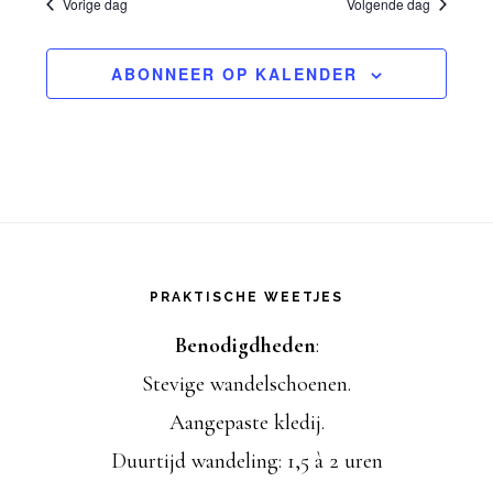
G
Vorige dag
Volgende dag
e
augustus,
e
e
l
n
ABONNEER OP KALENDER
2023
r
e
e
c
g
m
t
a
e
e
Footer
v
n
e
PRAKTISCHE WEETJES
r
t
e
e
Benodigdheden
:
w
n
Stevige wandelschoenen.
e
e
Aangepaste kledij.
n
n
e
Duurtijd wandeling: 1,5 à 2 uren
d
a