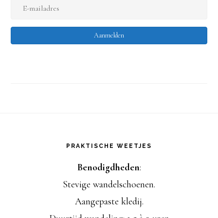
E
a
-
m
Aanmelden
m
a
i
l
a
Footer
d
PRAKTISCHE WEETJES
r
Benodigdheden
:
e
Stevige wandelschoenen.
s
Aangepaste kledij.