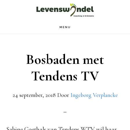
Door
Spring
naar
naar
de
de
MENU
hoofd
voettekst
inhoud
Bosbaden met
Tendens TV
24 september, 2018
Door
Ingeborg Verplancke
Sabine Goethals van Tendens WTV wil haar