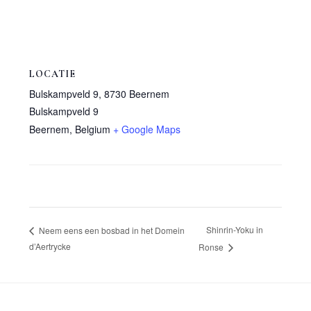
LOCATIE
Bulskampveld 9, 8730 Beernem
Bulskampveld 9
Beernem
,
Belgium
+ Google Maps
Shinrin-Yoku in
Neem eens een bosbad in het Domein
d’Aertrycke
Ronse
Footer