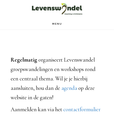
Door
Spring
naar
naar
de
de
MENU
hoofd
voettekst
inhoud
Regelmatig
organiseert Levenswandel
groepswandelingen en workshops rond
een centraal thema. Wil je je hierbij
aansluiten, hou dan de
agenda
op deze
website in de gaten!
Aanmelden kan via het
contactformulier